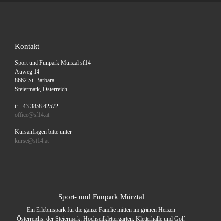
Kontakt
Sport und Funpark Mürztal sf14
Auweg 14
8662 St. Barbara
Steiermark, Österreich
t: +43 3858 42572
office@sf14.at
Kursanfragen bitte unter
kurse@sf14.at
Sport- und Funpark Mürztal
Ein Erlebnispark für die ganze Familie mitten im grünen Herzen
Österreichs, der Steiermark: Hochseilklettergarten, Kletterhalle und Golf