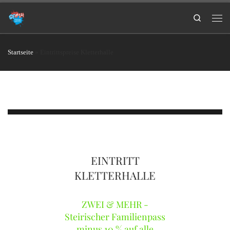
Search
Startseite
»
Eintrittspreise Kletterhalle
EINTRITT
KLETTERHALLE
ZWEI & MEHR -
Steirischer Familienpass
minus 10 % auf alle