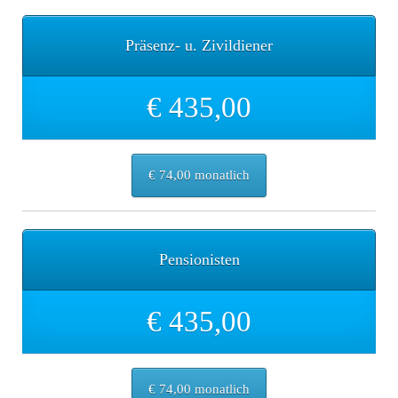
Präsenz- u. Zivildiener
€ 435,00
€ 74,00 monatlich
Pensionisten
€ 435,00
€ 74,00 monatlich