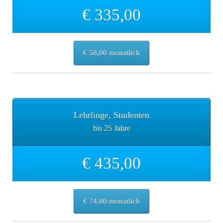
€ 335,00
€ 58,00 monatlich
Lehrlinge, Studenten
bis 25 Jahre
€ 435,00
€ 74,00 monatlich