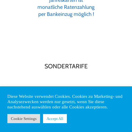
monatliche Ratenzahlung
per Bankeinzug möglich !
SONDERTARIFE
Tageseintritt
Diese Website verwendet Cookies. Cookies zu Marketing- und
Nationalteams, Landeskader, Bergrettung, Rotes
Analysezwecken werden nur gesetzt, wenn Sie diese
Kreuz, Polizei, Feuerwehr,
nachstehend auswählen oder alle Cookies akzeptieren.
Personen mit Behinderung ( ab 51% nur mit gültigen
Cookie Settings
Accept All
Behindertenausweis)