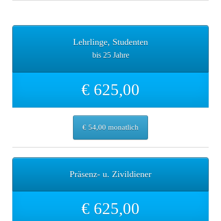
Lehrlinge, Studenten
bis 25 Jahre
€ 625,00
€ 54,00 monatlich
Präsenz- u. Zivildiener
€ 625,00