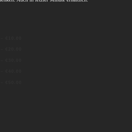
–
€10.00
–
€20.00
–
€30.00
–
€40.00
–
€50.00