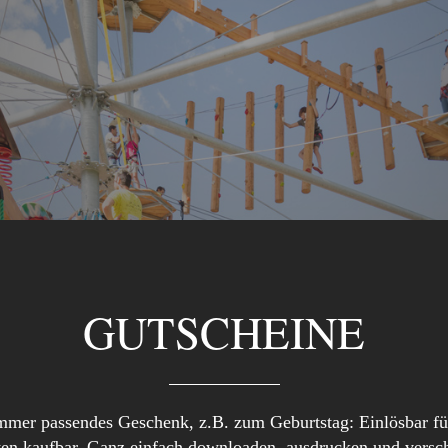
GUTSCHEINE
immer passendes Geschenk, z.B. zum Geburtstag: Einlösbar für
ten kaufbar. Ganz einfach downloaden, ausdrucken und versche