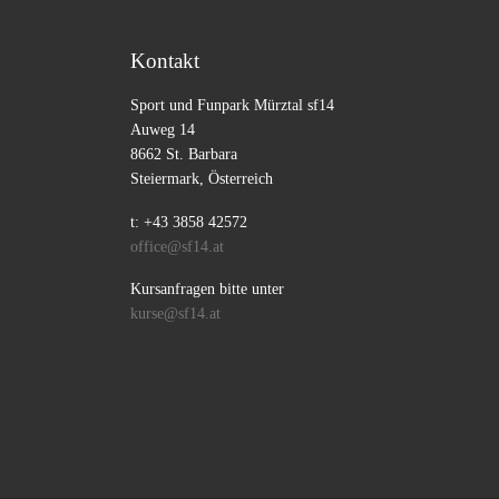
Kontakt
Sport und Funpark Mürztal sf14
Auweg 14
8662 St. Barbara
Steiermark, Österreich
t: +43 3858 42572
office@sf14.at
Kursanfragen bitte unter
kurse@sf14.at