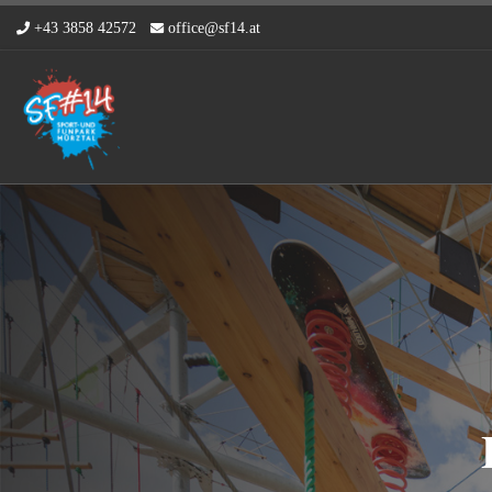
+43 3858 42572
office@sf14.at